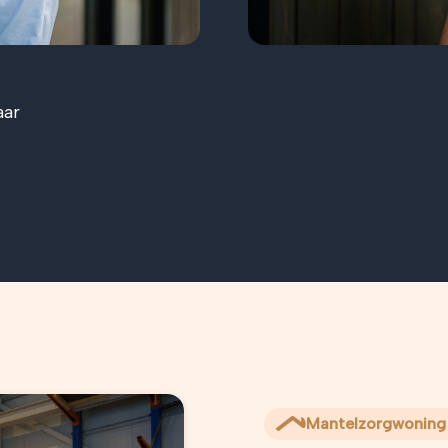
aar
Mantelzorgwoning